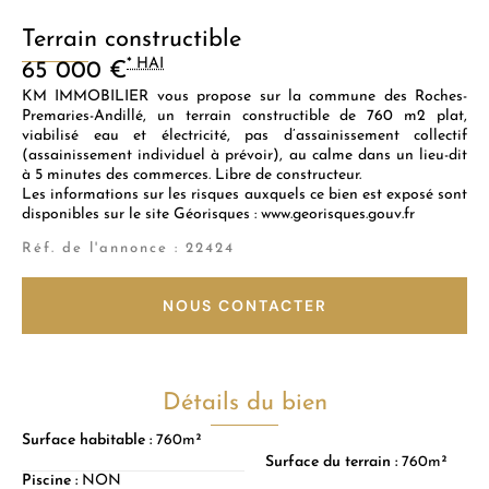
Terrain constructible
* HAI
65 000 €
KM IMMOBILIER vous propose sur la commune des Roches-
Premaries-Andillé, un terrain constructible de 760 m2 plat,
viabilisé eau et électricité, pas d’assainissement collectif
(assainissement individuel à prévoir), au calme dans un lieu-dit
à 5 minutes des commerces. Libre de constructeur.
Les informations sur les risques auxquels ce bien est exposé sont
disponibles sur le site Géorisques : www.georisques.gouv.fr
Réf. de l'annonce : 22424
NOUS CONTACTER
Détails du bien
Surface habitable :
760m²
Surface du terrain :
760m²
Piscine :
NON